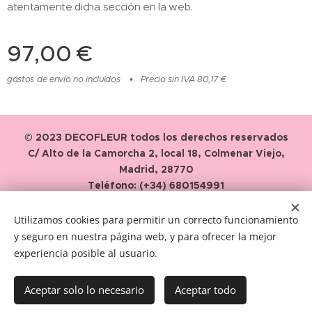
atentamente dicha sección en la web.
97,00
€
gastos de envío no incluidos
Precio sin IVA 80,17 €
© 2023 DECOFLEUR todos los derechos reservados
C/ Alto de la Camorcha 2, local 18, Colmenar Viejo,
Madrid, 28770
Teléfono: (+34) 680154991
Email: clientes@decofleur.es
Utilizamos cookies para permitir un correcto funcionamiento
Términos y Condiciones
y seguro en nuestra página web, y para ofrecer la mejor
experiencia posible al usuario.
Política de privacidad
Cookies
Aceptar solo lo necesario
Aceptar todo