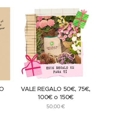
 O
VALE REGALO 50€, 75€,
100€ o 150€
50,00
€